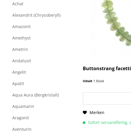
Achat
Alexandrit (Chrysoberyll)
Amazonit
Amethyst
Ametrin
Andalusit
Buttonstrang facett
Angelit
Inhalt
1 Stück
Apatit
Aqua Aura (Bergkristall)
Aquamarin
Merken
Aragonit
Sofort versandfertig, 
Aventurin