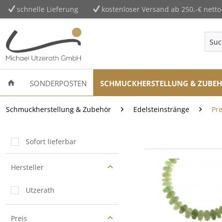
schnelle Lieferung
kostenloser Versand ab 250,-€ netto
SONDERPOSTEN
SCHMUCKHERSTELLUNG & ZUBE
Schmuckherstellung & Zubehör
Edelsteinstränge
Pre
Sofort lieferbar
Hersteller
Utzerath
Preis