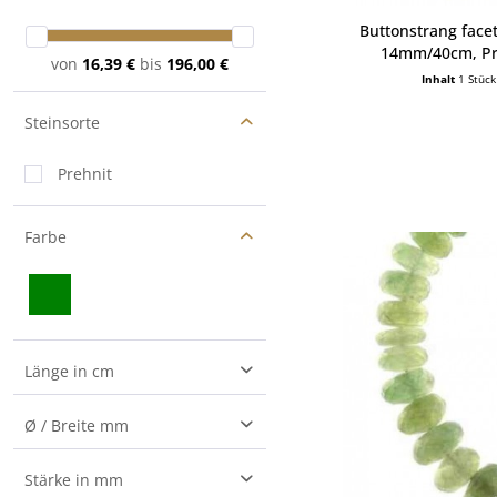
Buttonstrang facet
14mm/40cm, Pr
von
16,39 €
bis
196,00 €
Inhalt
1 Stück
Steinsorte
Prehnit
Farbe
Länge in cm
40
Ø / Breite mm
2
Stärke in mm