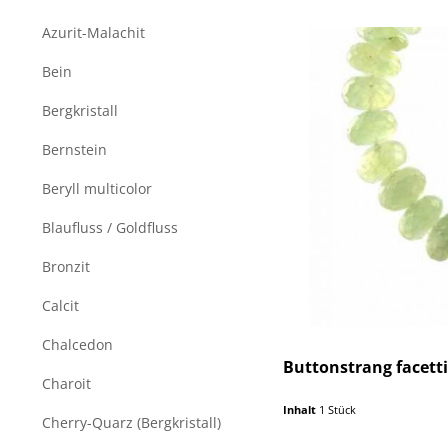
Azurit-Malachit
Bein
Bergkristall
Bernstein
Beryll multicolor
Blaufluss / Goldfluss
Bronzit
Calcit
Chalcedon
Buttonstrang facett
Charoit
Inhalt
1 Stück
Cherry-Quarz (Bergkristall)