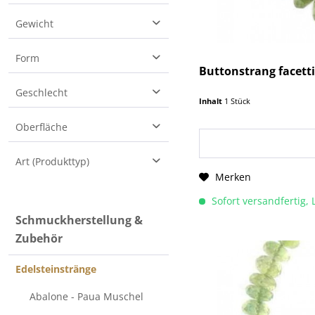
6
2
Gewicht
8
8
10
4.5 g
Form
12
Buttonstrang facett
45 g
Button
Geschlecht
Inhalt
1 Stück
Kugel
Damen
Oberfläche
Linse
facettiert
Art (Produkttyp)
Merken
poliert
Edelsteinstränge (beads)
Sofort versandfertig, 
Schmuckherstellung &
Zubehör
Edelsteinstränge
Abalone - Paua Muschel