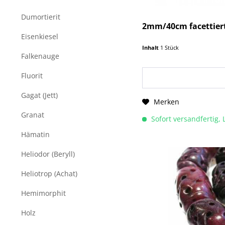
Dumortierit
2mm/40cm facettierte
Eisenkiesel
Inhalt
1 Stück
Falkenauge
Fluorit
Gagat (Jett)
Merken
Granat
Sofort versandfertig, 
Hämatin
Heliodor (Beryll)
Heliotrop (Achat)
Hemimorphit
Holz