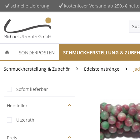
schnelle Lieferung
kostenloser Versand ab 250,-€ netto
SONDERPOSTEN
SCHMUCKHERSTELLUNG & ZUBE
Schmuckherstellung & Zubehör
Edelsteinstränge
Ja
Sofort lieferbar
Hersteller
Utzerath
Preis