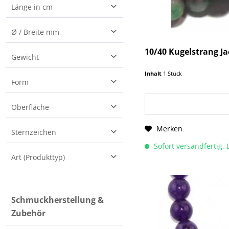
Länge in cm
40
Ø / Breite mm
10/40 Kugelstrang Ja
2
Gewicht
4
Inhalt
1 Stück
35 g
Form
6
8
Barrel
Oberfläche
10
Herz
12
Merken
facettiert
Sternzeichen
Kugel
14
glatt
Navette
Sofort versandfertig, 
16
Art (Produkttyp)
graviert
Pampel
20
poliert
Tropfen
Edelsteinstränge (beads)
Tönnchen
Schmuckherstellung &
Zubehör