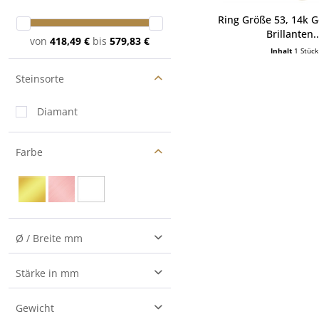
Ring Größe 53, 14k G
Brillanten..
von
418,49 €
bis
579,83 €
Inhalt
1 Stück
Steinsorte
Diamant
Farbe
Ø / Breite mm
1
Stärke in mm
1.1
1.7
Gewicht