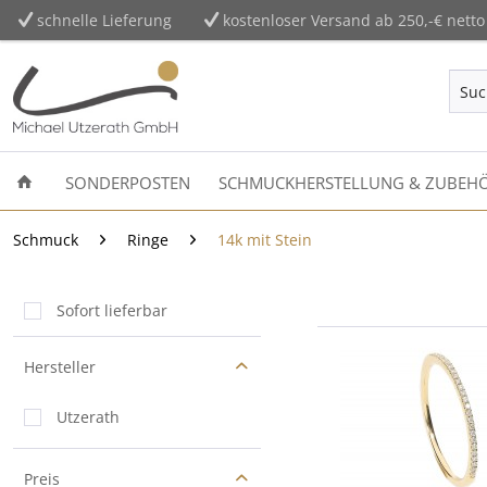
schnelle Lieferung
kostenloser Versand ab 250,-€ netto
SONDERPOSTEN
SCHMUCKHERSTELLUNG & ZUBEH
Schmuck
Ringe
14k mit Stein
Sofort lieferbar
Hersteller
Utzerath
Preis