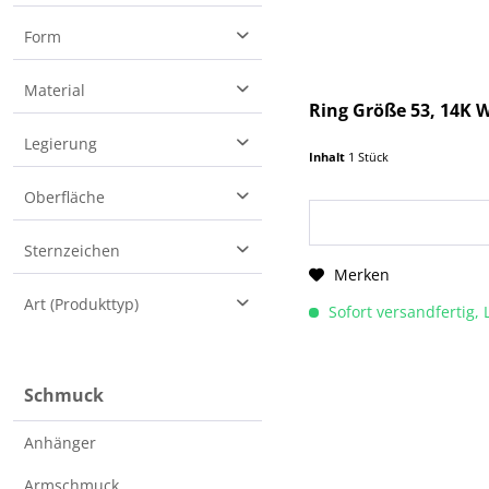
1 g
Form
Ring
Material
Ring Größe 53, 14K W
14 Karat (585) Gelbgold
Legierung
Inhalt
1 Stück
14 Karat (585) Weißgold
585er Gold - 14 Karat
Oberfläche
Gelbgold
facettiert
Sternzeichen
Merken
Art (Produkttyp)
Sofort versandfertig, 
Ringe - Gold mit Edelstein
Schmuck
Anhänger
Armschmuck