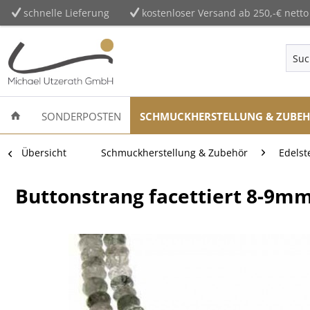
schnelle Lieferung
kostenloser Versand ab 250,-€ netto
SONDERPOSTEN
SCHMUCKHERSTELLUNG & ZUBE
Übersicht
Schmuckherstellung & Zubehör
Edelst
Buttonstrang facettiert 8-9m