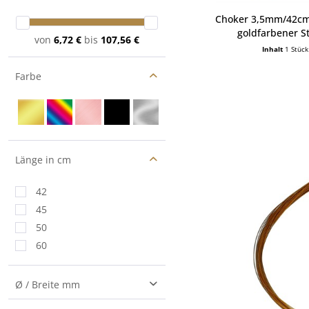
Choker 3,5mm/42cm 
goldfarbener St
von
6,72 €
bis
107,56 €
Inhalt
1 Stück
Farbe
Länge in cm
42
45
50
60
Ø / Breite mm