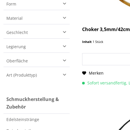
1.6
Form
3
Kugel
Material
3.5
4
Choker 3,5mm/42cm 3
Leder
Geschlecht
Silber 925
Inhalt
1 Stück
Damen
Legierung
Silber 925 rosé vergoldet
Herren
Silber 925 vergoldet
925/000
Oberfläche
unisex
Stahl
Merken
facettiert
Art (Produkttyp)
Sofort versandfertig, 
Reife
Schmuckherstellung &
Zubehör
Edelsteinstränge