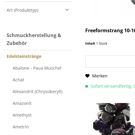
Nugget
Art (Produkttyp)
Trommelstein
Edelsteinstränge (beads)
Freeformstrang 10-
Schmuckherstellung &
Zubehör
Inhalt
1 Stück
Edelsteinstränge
Abalone - Paua Muschel
Merken
Achat
Sofort versandfertig, 
Alexandrit (Chrysoberyll)
Amazonit
Amethyst
Ametrin