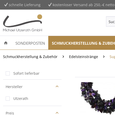
schnelle Lieferung
kostenloser Versand ab 250,-€ netto
SONDERPOSTEN
SCHMUCKHERSTELLUNG & ZUBE
Schmuckherstellung & Zubehör
Edelsteinstränge
Sug
Sofort lieferbar
Hersteller
Utzerath
Preis