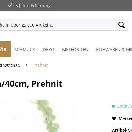
25 Jahre Erfahrung
HÖR
SCHMUCK
DEKO
METEORITEN
ROHWAREN & MI
einstränge
Prehnit
m/40cm, Prehnit
Sofort v
Merke
Artikel-Nr