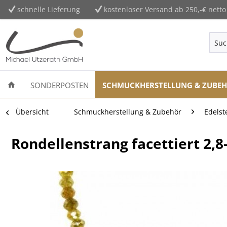
schnelle Lieferung
kostenloser Versand ab 250,-€ netto
SONDERPOSTEN
SCHMUCKHERSTELLUNG & ZUBE
Übersicht
Schmuckherstellung & Zubehör
Edelst
Rondellenstrang facettiert 2