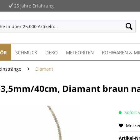
25 Jahre Erfahrung
HÖR
SCHMUCK
DEKO
METEORITEN
ROHWAREN & MI
einstränge
Diamant
,2-3,5mm/40cm, Diamant braun n
Sofort v
Merke
Artikel-Nr