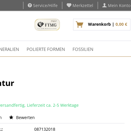
Service/Hilfe
Merkzettel
Mein Konto
Warenkorb |
0,00 €
NERALIEN
POLIERTE FORMEN
FOSSILIEN
atur
ersandfertig, Lieferzeit ca. 2-5 Werktage
n
Bewerten
.:
087132018