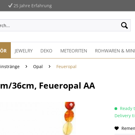
25 Jahre Erfahrung
HÖR
JEWELRY
DEKO
METEORITEN
ROHWAREN & MIN
einstränge
Opal
Feueropal
5mm/36cm, Feueropal AA
Ready t
Delivery 
Reme