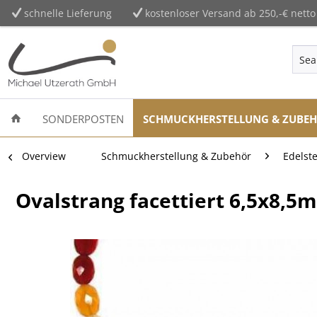
schnelle Lieferung
kostenloser Versand ab 250,-€ netto
SONDERPOSTEN
SCHMUCKHERSTELLUNG & ZUBE
Overview
Schmuckherstellung & Zubehör
Edelst
Ovalstrang facettiert 6,5x8,