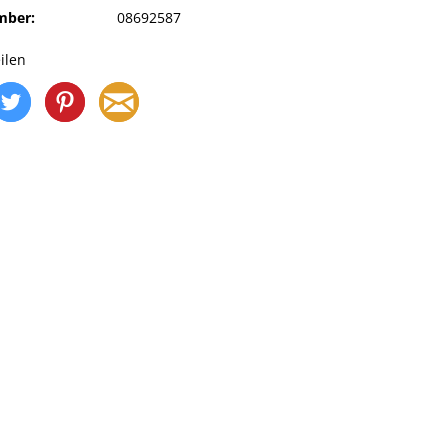
mber:
08692587
ilen