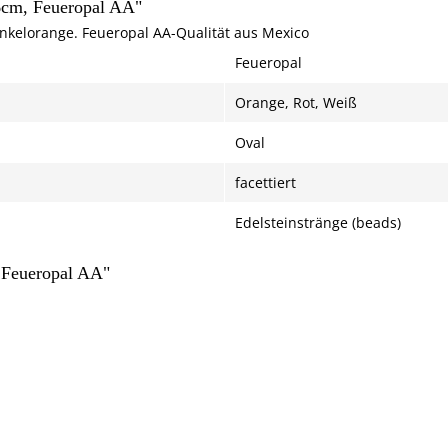
36cm, Feueropal AA"
unkelorange. Feueropal AA-Qualität aus Mexico
Feueropal
Orange, Rot, Weiß
Oval
facettiert
Edelsteinstränge (beads)
, Feueropal AA"