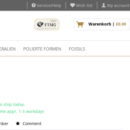
Service/Help
Wish list
My account
Warenkorb |
€0.00
ERALIEN
POLIERTE FORMEN
FOSSILS
o ship today,
time appr. 1-3 workdays
mber
Comment