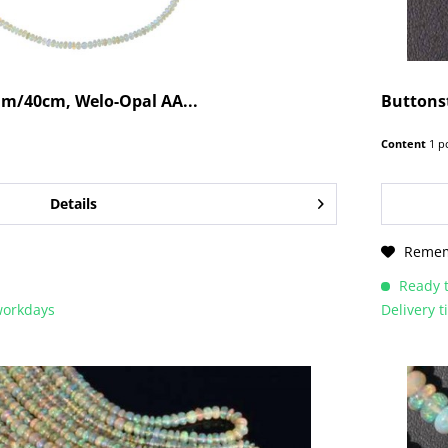
m/40cm, Welo-Opal AA...
Buttons
Content
1 p
Details
Reme
Ready t
 workdays
Delivery 