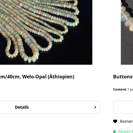
m/40cm, Welo-Opal (Äthiopien)
Buttons
Content
1 p
Details
Reme
Ready t