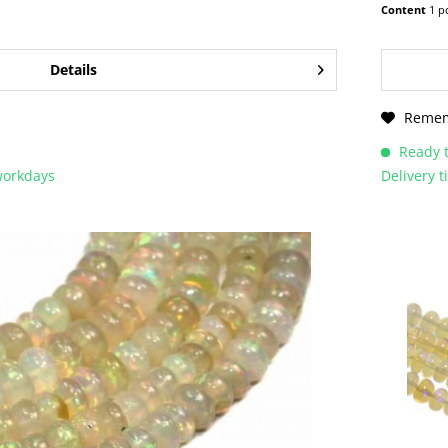
Content
1 p
Details
Reme
Ready t
 workdays
Delivery 