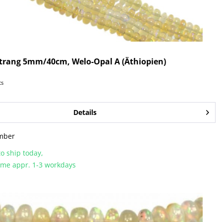
trang 5mm/40cm, Welo-Opal A (Äthiopien)
cs
Details
mber
o ship today,
time appr. 1-3 workdays