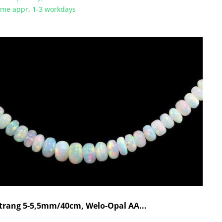
time appr. 1-3 workdays
trang 5-5,5mm/40cm, Welo-Opal AA...