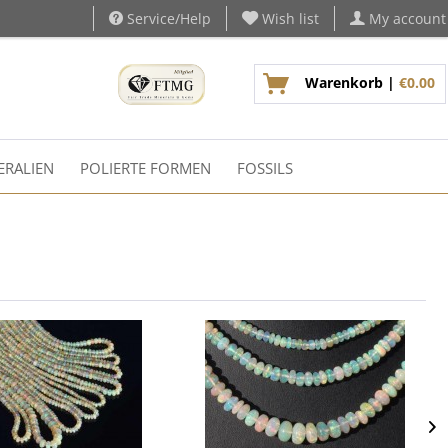
Service/Help
Wish list
My account
Warenkorb |
€0.00
ERALIEN
POLIERTE FORMEN
FOSSILS