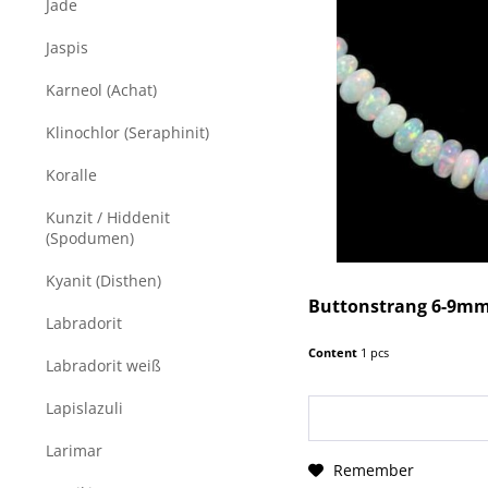
Jade
Jaspis
Karneol (Achat)
Klinochlor (Seraphinit)
Koralle
Kunzit / Hiddenit
(Spodumen)
Kyanit (Disthen)
Buttonstrang 6-9mm
Labradorit
Content
1 pcs
Labradorit weiß
Lapislazuli
Larimar
Remember