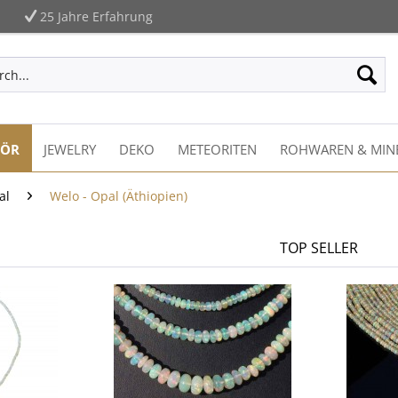
25 Jahre Erfahrung
HÖR
JEWELRY
DEKO
METEORITEN
ROHWAREN & MIN
al
Welo - Opal (Äthiopien)
TOP SELLER