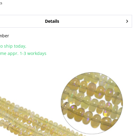
cs
Details
mber
o ship today,
time appr. 1-3 workdays