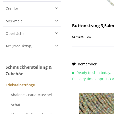
5
Button
Gender
5.2
Kugel
8
Damen
Merkmale
Quadrat
Buttonstrang 3,5-4m
Scheibe
Bitte beachten Sie: Dies ist ein Naturprodukt, wodurch die Farben und Muster leicht variieren können
Oberfläche
Content
1 pcs
Deutsches Unternehmen mit mehr als 20 Jahren Erfahrung im Bereich Edelsteine, Mineralien & Schmuck
facettiert
Art (Produkttyp)
Für unsere Schmuckstücke verwenden wir echte Edelsteine, Silber und Gold - selbstverständlich sind unsere Edelmetalle gestempelt
poliert
Hochwertige Verarbeitung
Edelsteinstränge (beads)
Remember
Schmuckherstellung &
Ready to ship today,
Zubehör
Delivery time appr. 1-3
Edelsteinstränge
Abalone - Paua Muschel
Achat