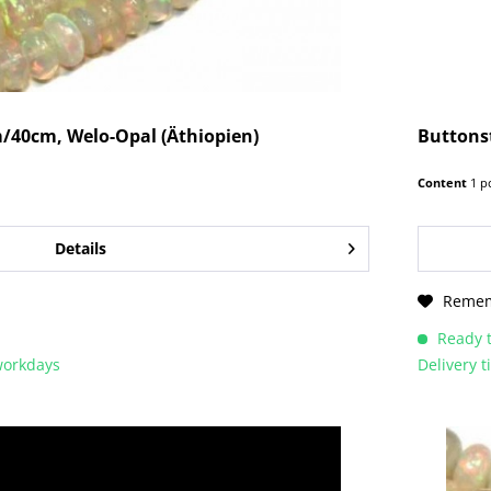
/40cm, Welo-Opal (Äthiopien)
Buttons
Content
1 p
Details
Reme
Ready t
 workdays
Delivery 