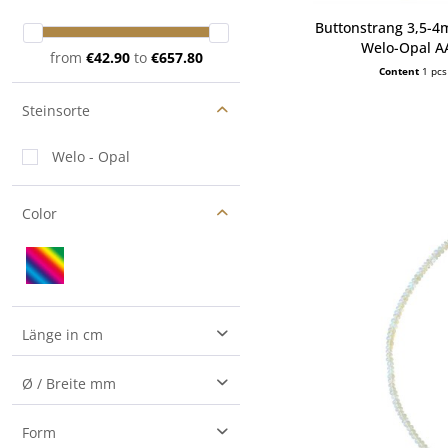
Buttonstrang 3,5-
Welo-Opal AA
from
€42.90
to
€657.80
Content
1 pcs
Steinsorte
Welo - Opal
Color
Länge in cm
40
Ø / Breite mm
3.5
Form