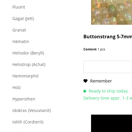
Fluorit
Gagat (Jett)
Granat
Buttonstrang 5-7mm
Hämatin
Content
1 pcs
Heliodor (Beryll)
Heliotrop (Achat)
Hemimorphit
Remember
Holz
Ready to ship today,
Delivery time appr. 1-3
Hypersthen
Idokras (Vesuvianit)
Iolith (Cordierit)