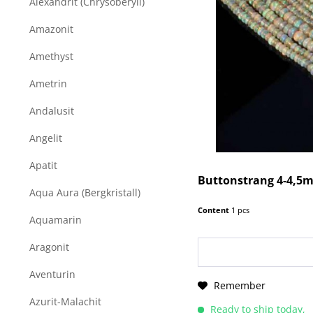
Alexandrit (Chrysoberyll)
Amazonit
Amethyst
Ametrin
Andalusit
Angelit
Apatit
Buttonstrang 4-4,5m
Aqua Aura (Bergkristall)
Content
1 pcs
Aquamarin
Aragonit
Aventurin
Remember
Azurit-Malachit
Ready to ship today,