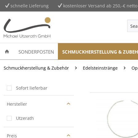
schnelle Lieferung
kostenloser Versand ab 250,-€ netto
SONDERPOSTEN
SCHMUCKHERSTELLUNG & ZUBE
Schmuckherstellung & Zubehör
Edelsteinstränge
Op
Sofort lieferbar
Hersteller
Utzerath
Preis