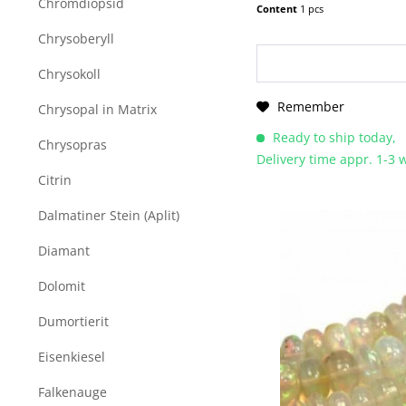
Chromdiopsid
Content
1 pcs
Chrysoberyll
Chrysokoll
Remember
Chrysopal in Matrix
Ready to ship today,
Chrysopras
Delivery time appr. 1-3
Citrin
Dalmatiner Stein (Aplit)
Diamant
Dolomit
Dumortierit
Eisenkiesel
Falkenauge