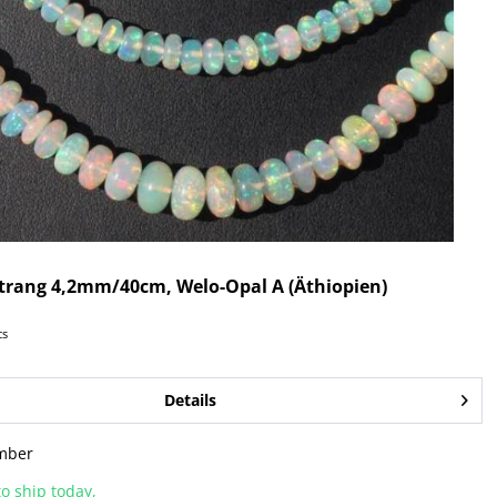
trang 4,2mm/40cm, Welo-Opal A (Äthiopien)
cs
Details
mber
o ship today,