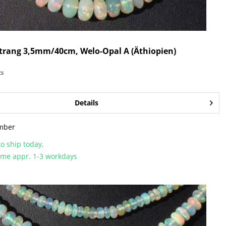
trang 3,5mm/40cm, Welo-Opal A (Äthiopien)
cs
Details
mber
o ship today,
time appr. 1-3 workdays