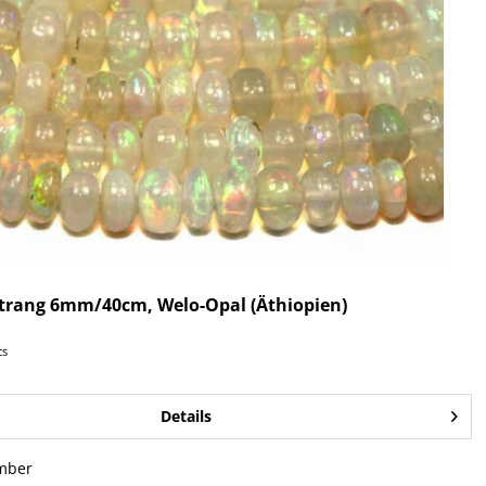
trang 6mm/40cm, Welo-Opal (Äthiopien)
cs
Details
mber