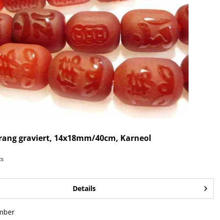
trang graviert, 14x18mm/40cm, Karneol
cs
Details
mber