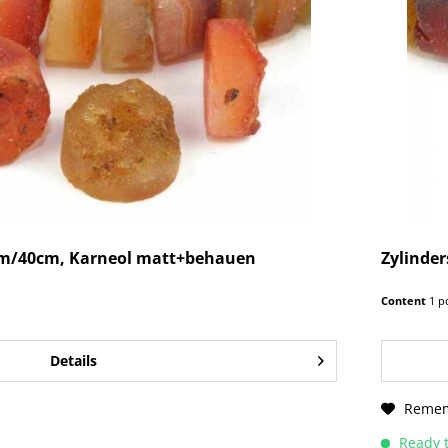
mm/40cm, Karneol matt+behauen
Zylinde
Content
1 p
Details
Reme
Ready t