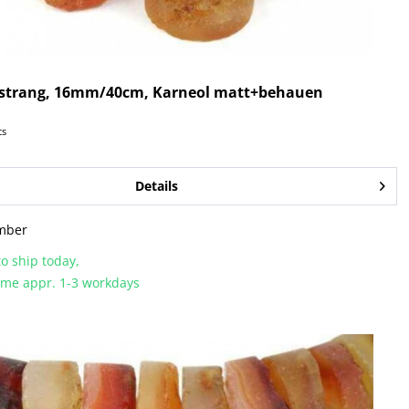
rstrang, 16mm/40cm, Karneol matt+behauen
cs
Details
mber
o ship today,
time appr. 1-3 workdays