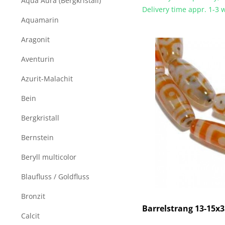
Aqua Aura (Bergkristall)
Würfel
Delivery time appr. 1-3
Zahl
Aquamarin
Zylinder
Aragonit
Aventurin
Azurit-Malachit
Bein
Bergkristall
Bernstein
Beryll multicolor
Blaufluss / Goldfluss
Bronzit
Barrelstrang 13-15x
Calcit