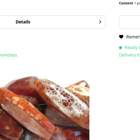
Content
1 p
Details
Reme
Ready t
 workdays
Delivery 