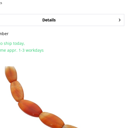
cs
Details
mber
o ship today,
time appr. 1-3 workdays