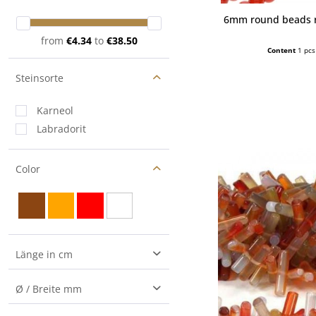
6mm round beads r
from
€4.34
to
€38.50
Content
1 pcs
Steinsorte
Karneol
Labradorit
Color
Länge in cm
35
Ø / Breite mm
40