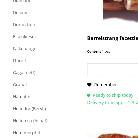
Diamant
Dolomit
Dumortierit
Eisenkiesel
Barrelstrang facetti
Falkenauge
Content
1 pcs
Fluorit
Gagat (Jett)
Remember
Granat
Ready to ship today,
Hämatin
Delivery time appr. 1-3
Heliodor (Beryll)
Heliotrop (Achat)
Hemimorphit