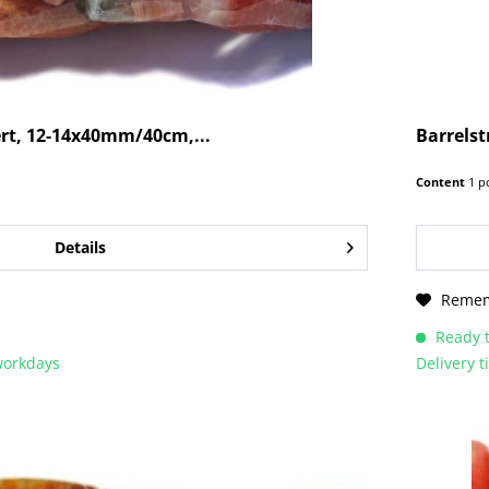
ert, 12-14x40mm/40cm,...
Barrels
Content
1 p
Details
Reme
Ready t
 workdays
Delivery 