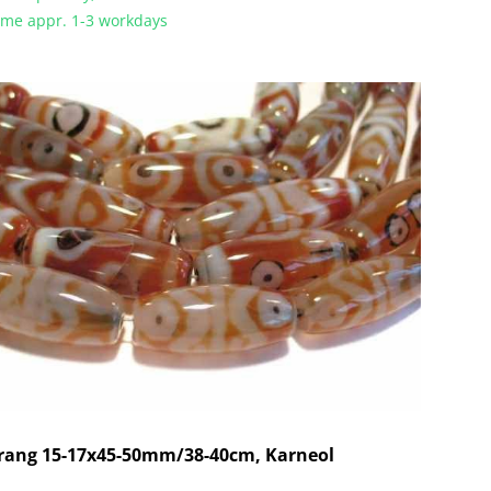
time appr. 1-3 workdays
trang 15-17x45-50mm/38-40cm, Karneol