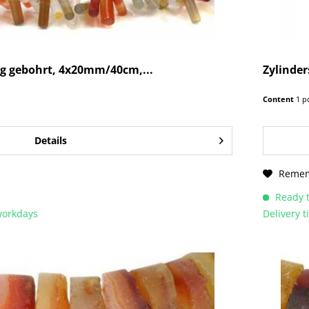
äg gebohrt, 4x20mm/40cm,...
Zylinde
Content
1 p
Details
Reme
Ready t
 workdays
Delivery 