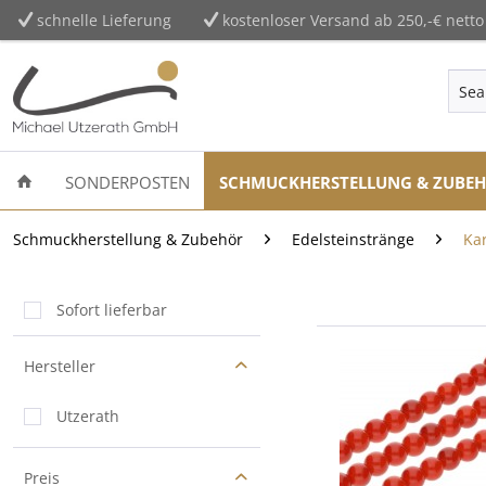
schnelle Lieferung
kostenloser Versand ab 250,-€ netto
SONDERPOSTEN
SCHMUCKHERSTELLUNG & ZUBE
Schmuckherstellung & Zubehör
Edelsteinstränge
Kar
Sofort lieferbar
Hersteller
Utzerath
Preis