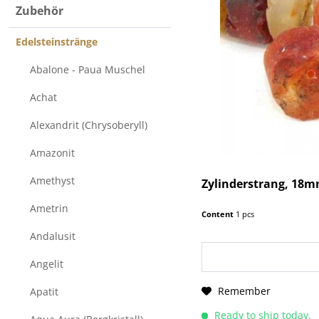
40
Zubehör
Muschel
50
Nugget
Edelsteinstränge
Oval
Pampel
Abalone - Paua Muschel
Quader
Achat
Quadrat
Raute
Alexandrit (Chrysoberyll)
Rechteck
Amazonit
Ring
Röhre
Amethyst
Zylinderstrang, 18
Scheibe
Ametrin
Content
1 pcs
Square
Trommelstein
Andalusit
Tropfen
Angelit
Tönnchen
Vase
Remember
Apatit
Walze
Ready to ship today,