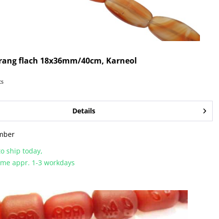
trang flach 18x36mm/40cm, Karneol
cs
Details
mber
o ship today,
time appr. 1-3 workdays