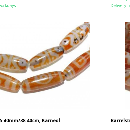
 workdays
Delivery 
35-40mm/38-40cm, Karneol
Barrels