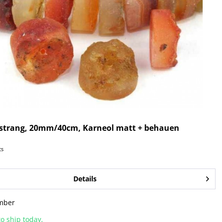
rstrang, 20mm/40cm, Karneol matt + behauen
cs
Details
mber
o ship today,