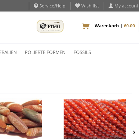
Service/Help
Wish list
My account
Warenkorb |
€0.00
ERALIEN
POLIERTE FORMEN
FOSSILS