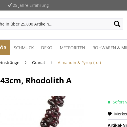
25 Jahre Erfahrung
HÖR
SCHMUCK
DEKO
METEORITEN
ROHWAREN & MI
einstränge
Granat
Almandin & Pyrop (rot)
43cm, Rhodolith A
Sofort v
Merke
Artikel-Nr