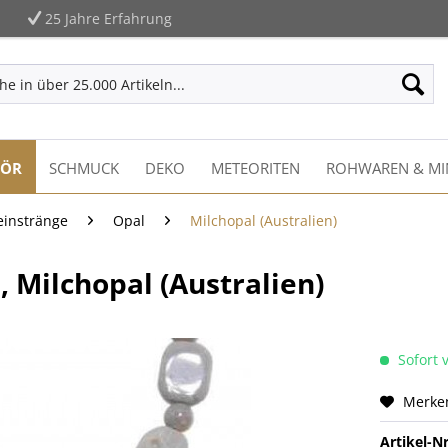
25 Jahre Erfahrung
HÖR
SCHMUCK
DEKO
METEORITEN
ROHWAREN & MI
einstränge
Opal
Milchopal (Australien)
Milchopal (Australien)
Sofort v
Merke
Artikel-Nr