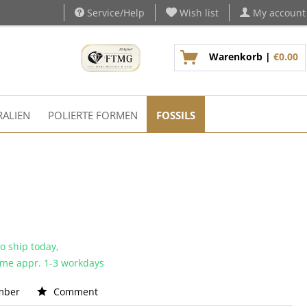
Service/Help
Wish list
My account
Warenkorb |
€0.00
ALIEN
POLIERTE FORMEN
FOSSILS
o ship today,
time appr. 1-3 workdays
mber
Comment