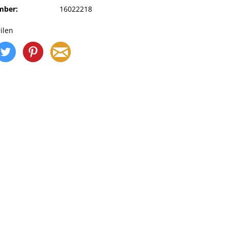
mber:
16022218
ilen