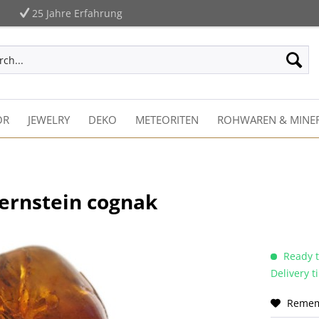
25 Jahre Erfahrung
ÖR
JEWELRY
DEKO
METEORITEN
ROHWAREN & MINER
ernstein cognak
Ready t
Delivery 
Reme