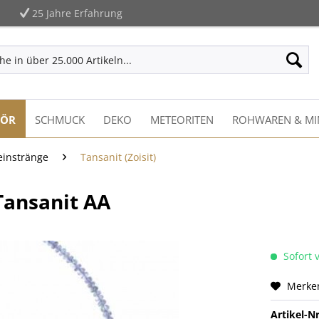
25 Jahre Erfahrung
HÖR
SCHMUCK
DEKO
METEORITEN
ROHWAREN & MI
einstränge
Tansanit (Zoisit)
Tansanit AA
Sofort v
Merke
Artikel-Nr