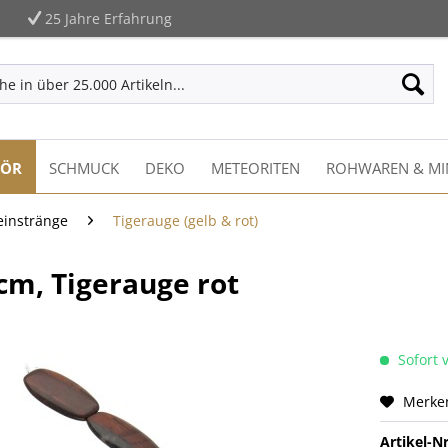
25 Jahre Erfahrung
HÖR
SCHMUCK
DEKO
METEORITEN
ROHWAREN & MI
einstränge
Tigerauge (gelb & rot)
cm, Tigerauge rot
Sofort v
Merke
Artikel-Nr