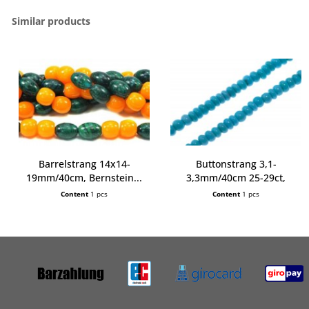
Similar products
Barrelstrang 14x14-
Buttonstrang 3,1-
19mm/40cm, Bernstein...
3,3mm/40cm 25-29ct,
Türkis...
Content
1 pcs
Content
1 pcs