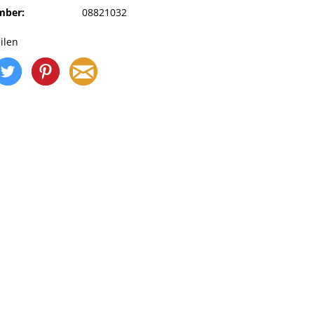
mber:
08821032
ilen