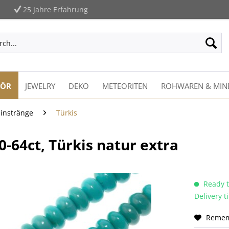
25 Jahre Erfahrung
HÖR
JEWELRY
DEKO
METEORITEN
ROHWAREN & MIN
einstränge
Türkis
64ct, Türkis natur extra
Ready t
Delivery 
Reme