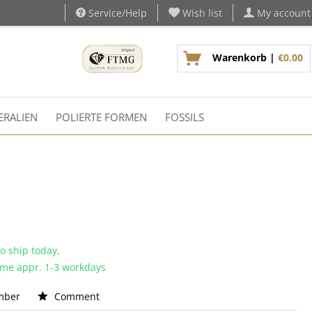
Service/Help
Wish list
My account
Warenkorb |
€0.00
ERALIEN
POLIERTE FORMEN
FOSSILS
o ship today,
time appr. 1-3 workdays
mber
Comment